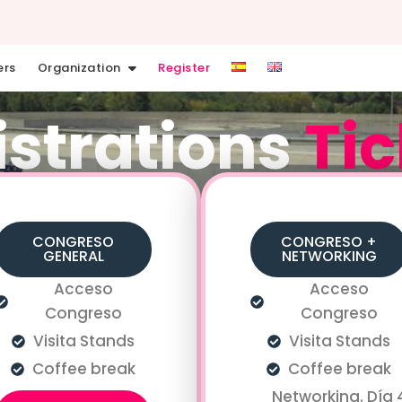
ers
Organization
Register
istrations
Tic
CONGRESO
CONGRESO +
GENERAL
NETWORKING
Acceso
Acceso
Congreso
Congreso
Visita Stands
Visita Stands
Coffee break
Coffee break
Networking. Día 