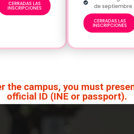
CERRADAS LAS
de septiembre
INSCRIPCIONES
CERRADAS LAS
INSCRIPCIONES
 the campus, you must present 
official ID (INE or passport).