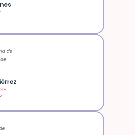
unes
Y
ama de
 de
iérrez
REY
o
 de