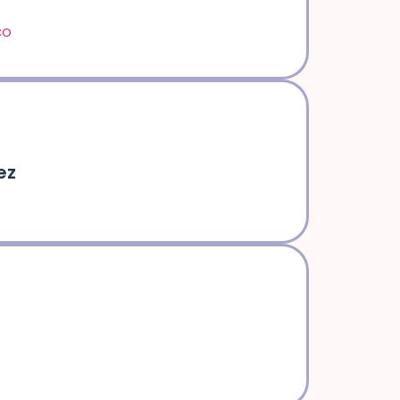
CO
ez