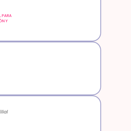
L PARA
ÓN Y
lial