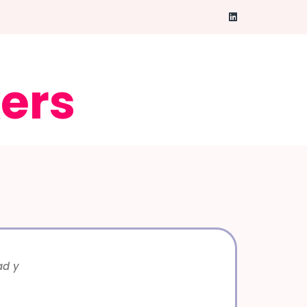
ers
ad y