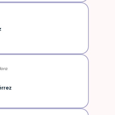
z
dora
rrez