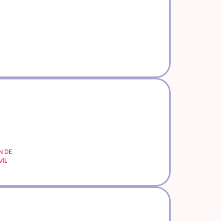
N DE
IL