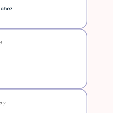
nchez
d
o
s y
.»